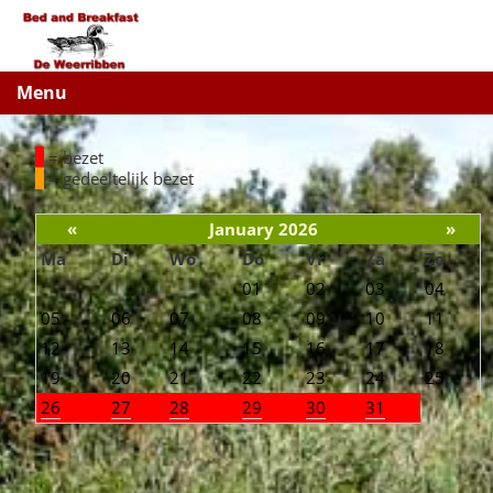
Menu
= bezet
= gedeeltelijk bezet
«
January 2026
»
Ma
Di
Wo
Do
Vr
Za
Zo
01
02
03
04
05
06
07
08
09
10
11
12
13
14
15
16
17
18
19
20
21
22
23
24
25
26
27
28
29
30
31