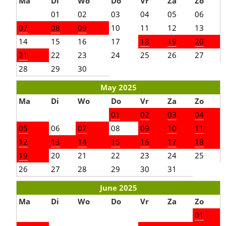
Ma
Di
Wo
Do
Vr
Za
Zo
01
02
03
04
05
06
07
08
09
10
11
12
13
14
15
16
17
18
19
20
21
22
23
24
25
26
27
28
29
30
May 2025
Ma
Di
Wo
Do
Vr
Za
Zo
01
02
03
04
05
06
07
08
09
10
11
12
13
14
15
16
17
18
19
20
21
22
23
24
25
26
27
28
29
30
31
June 2025
Ma
Di
Wo
Do
Vr
Za
Zo
01