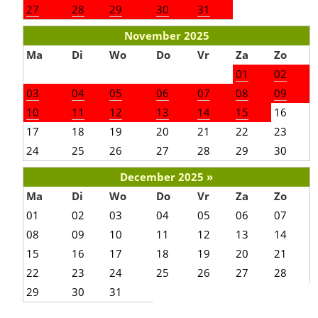
27
28
29
30
31
November 2025
Ma
Di
Wo
Do
Vr
Za
Zo
01
02
03
04
05
06
07
08
09
10
11
12
13
14
15
16
17
18
19
20
21
22
23
24
25
26
27
28
29
30
December 2025
»
Ma
Di
Wo
Do
Vr
Za
Zo
01
02
03
04
05
06
07
08
09
10
11
12
13
14
15
16
17
18
19
20
21
22
23
24
25
26
27
28
29
30
31