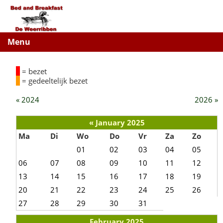
Menu
= bezet
= gedeeltelijk bezet
« 2024
2026 »
«
January 2025
Ma
Di
Wo
Do
Vr
Za
Zo
01
02
03
04
05
06
07
08
09
10
11
12
13
14
15
16
17
18
19
20
21
22
23
24
25
26
27
28
29
30
31
February 2025