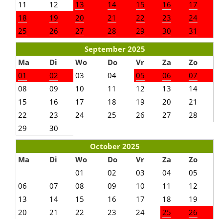
11
12
13
14
15
16
17
18
19
20
21
22
23
24
25
26
27
28
29
30
31
September 2025
Ma
Di
Wo
Do
Vr
Za
Zo
01
02
03
04
05
06
07
08
09
10
11
12
13
14
15
16
17
18
19
20
21
22
23
24
25
26
27
28
29
30
October 2025
Ma
Di
Wo
Do
Vr
Za
Zo
01
02
03
04
05
06
07
08
09
10
11
12
13
14
15
16
17
18
19
20
21
22
23
24
25
26